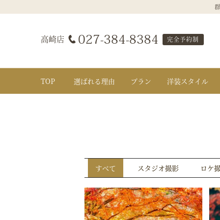
群
高崎店
027-384-8384
完全予約制
TOP
選ばれる理由
プラン
洋装スタイル
すべて
スタジオ撮影
ロケ