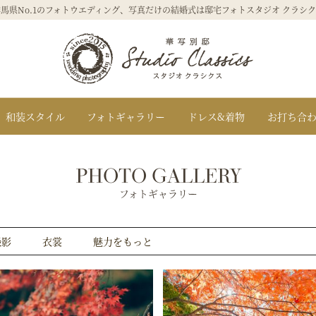
馬県No.1のフォトウエディング、写真だけの結婚式は邸宅フォトスタジオ クラシ
群馬県高崎市
和装スタイル
フォトギャラリー
ドレス&着物
お打ち合
PHOTO GALLERY
フォトギャラリー
撮影
衣裳
魅力をもっと